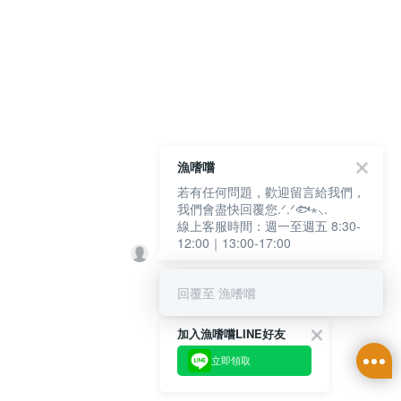
漁嗜嚐
若有任何問題，歡迎留言給我們，
我們會盡快回覆您.ᐟ.ᐟ🐟⋆⸜.
線上客服時間：週一至週五 8:30-
12:00｜13:00-17:00
回覆至 漁嗜嚐
加入漁嗜嚐LINE好友
立即領取