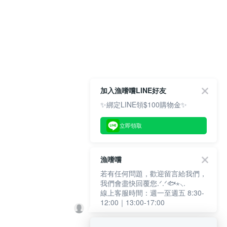
加入漁嗜嚐LINE好友
✨綁定LINE領$100購物金✨
立即領取
漁嗜嚐
若有任何問題，歡迎留言給我們，
我們會盡快回覆您.ᐟ.ᐟ🐟⋆⸜.
線上客服時間：週一至週五 8:30-
12:00｜13:00-17:00