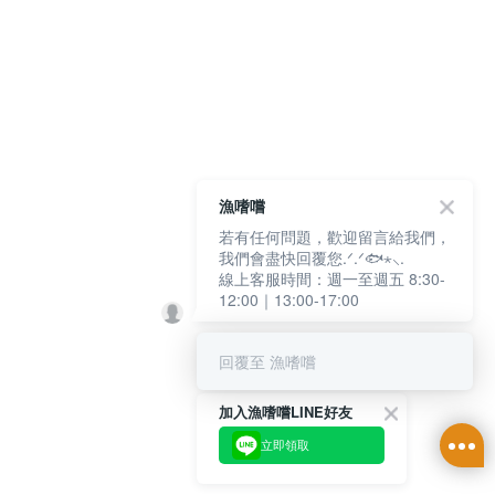
漁嗜嚐
若有任何問題，歡迎留言給我們，
我們會盡快回覆您.ᐟ.ᐟ🐟⋆⸜.
線上客服時間：週一至週五 8:30-
12:00｜13:00-17:00
回覆至 漁嗜嚐
加入漁嗜嚐LINE好友
立即領取