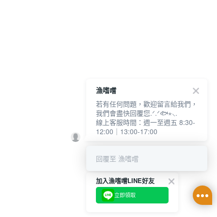
漁嗜嚐
若有任何問題，歡迎留言給我們，
我們會盡快回覆您.ᐟ.ᐟ🐟⋆⸜.
線上客服時間：週一至週五 8:30-
12:00｜13:00-17:00
回覆至 漁嗜嚐
加入漁嗜嚐LINE好友
立即領取