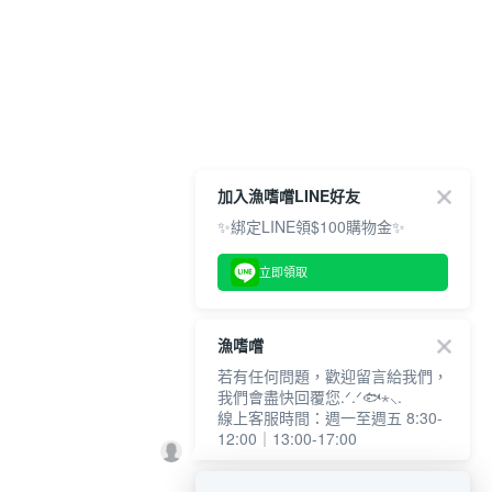
加入漁嗜嚐LINE好友
✨綁定LINE領$100購物金✨
立即領取
漁嗜嚐
若有任何問題，歡迎留言給我們，
我們會盡快回覆您.ᐟ.ᐟ🐟⋆⸜.
線上客服時間：週一至週五 8:30-
12:00｜13:00-17:00