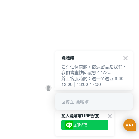
漁嗜嚐
若有任何問題，歡迎留言給我們，
我們會盡快回覆您.ᐟ.ᐟ🐟⋆⸜.
線上客服時間：週一至週五 8:30-
12:00｜13:00-17:00
回覆至 漁嗜嚐
加入漁嗜嚐LINE好友
立即領取