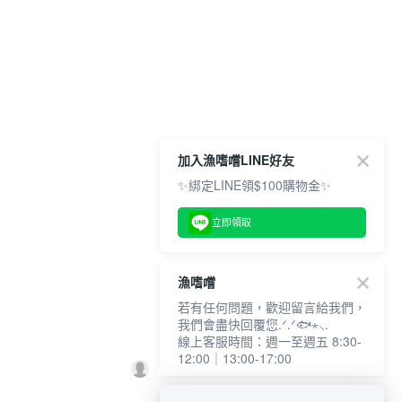
加入漁嗜嚐LINE好友
✨綁定LINE領$100購物金✨
立即領取
漁嗜嚐
若有任何問題，歡迎留言給我們，
我們會盡快回覆您.ᐟ.ᐟ🐟⋆⸜.
線上客服時間：週一至週五 8:30-
12:00｜13:00-17:00